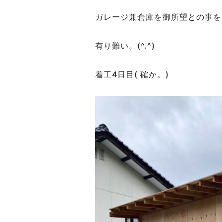
ガレージ兼倉庫を御所望との事を
有り難い。(^.^)
着工4日目( 確か。)