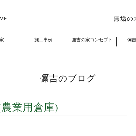
無垢の
ME
家
施工事例
彌吉の家コンセプト
彌
彌吉のブログ
農業用倉庫)