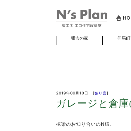
HO
彌吉の家
但馬町
2019年09月10日
[
独り言
]
ガレージと倉庫(
棟梁のお知り合いのN様。