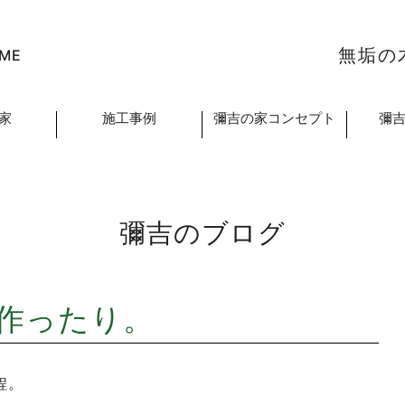
無垢の
ME
家
施工事例
彌吉の家コンセプト
彌
彌吉のブログ
作ったり。
程。