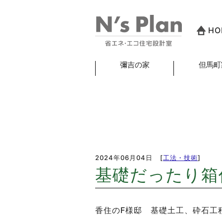
HO
彌吉の家
但馬町
2024年06月04日
[
工法・技術
]
基礎だったり箱
香住のF様邸 基礎土工、砕石工