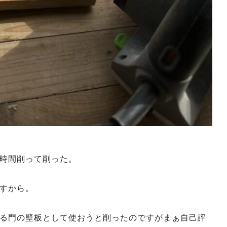
時間削って削った。
すから。
る門の壁板として使おうと削ったのですがまぁ自己評