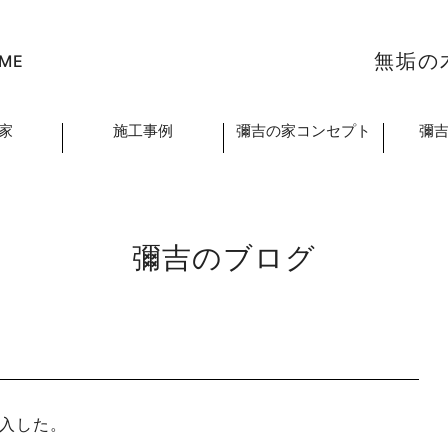
無垢の
ME
家
施工事例
彌吉の家コンセプト
彌
彌吉のブログ
入した。