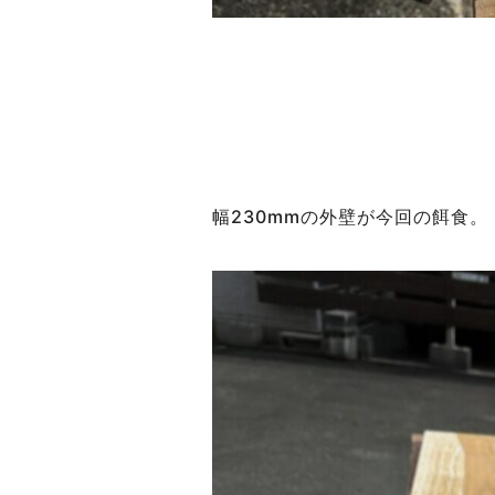
幅230mmの外壁が今回の餌食。