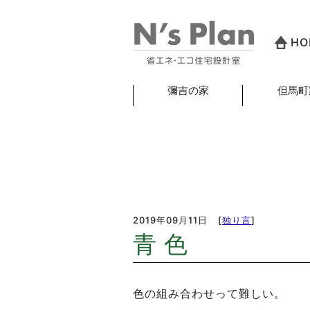
HO
彌吉の家
但馬町
2019年09月11日
[
独り言
]
青 色
色の組み合わせって難しい。