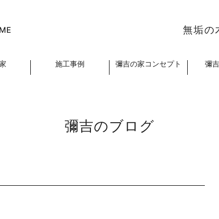
無垢の
ME
家
施工事例
彌吉の家コンセプト
彌
彌吉のブログ